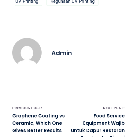
UV Printing
Kegunaan UV Printing
Admin
Post navigation
PREVIOUS POST:
NEXT POST:
Graphene Coating vs
Food Service
Ceramic, Which One
Equipment Wajib
Gives Better Results
untuk Dapur Restoran