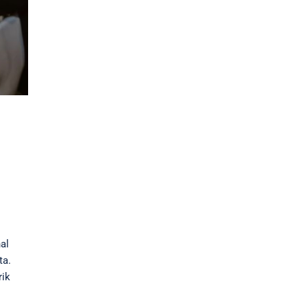
al
ta.
rik